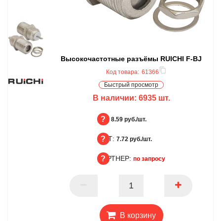
Высокочастотные разъёмы RUICHI F-BJ
Код товара:
61366
Быстрый просмотр
В наличии:
6935
шт.
БЦ:
8.59 руб./шт.
ОПТ:
БЦ
7.72 руб./шт.
ПАРТНЕР:
ОПТ
по запросу
ПАРТНЕР
В корзину