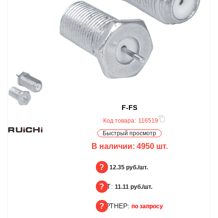
F-FS
Код товара:
116519
Быстрый просмотр
В наличии:
4950
шт.
БЦ:
12.35 руб./шт.
ОПТ:
БЦ
11.11 руб./шт.
ПАРТНЕР:
ОПТ
по запросу