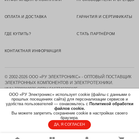
ОПЛАТА И ДОСТАВКА
ГАРАНТИЯ И СЕРТИФИКАТЫ
ГДЕ КУПИТЬ?
СТАТЬ ПАРТНЁРОМ
КОНТАКТНАЯ ИНФОРМАЦИЯ
© 2002-2026 ООО «РУ ЭЛЕКТРОНИКС» - ОПТОВЫЙ ПОСТАВЩИК
ЭЛЕКТРОННЫХ КОМПОНЕНТОВ И ЭЛЕКТРОТЕХНИКИ.
ИНН 7730219976
ОГРН 5167746326105
ООО «РУ Электроникс» использует cookie (файлы с данными о
прошлых посещениях сайта) для персонализации сервисов и
КАРТА САЙТА
удобства пользователей — ознакомьтесь с
Политикой обработки
файлов cookie.
Вы можете запретить сохранение cookie в настройках своего
ПОЛИТИКА ОБРАБОТКИ ПЕРСОНАЛЬНЫХ ДАННЫХ
браузера.
ДА, Я СОГЛАСЕН
СОГЛАСИЕ НА ОБРАБОТКУ ПЕРСОНАЛЬНЫХ ДАННЫХ