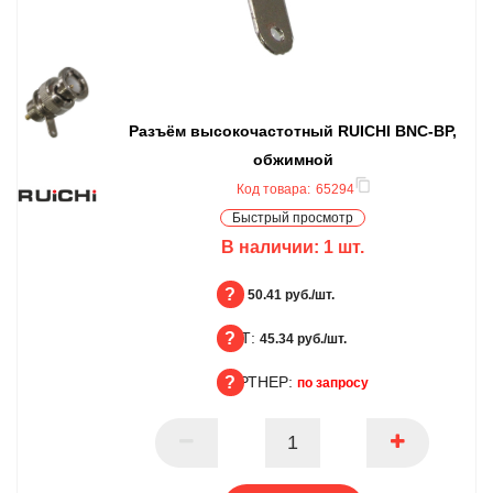
Разъём высокочастотный RUICHI BNC-BP,
обжимной
Код товара:
65294
Быстрый просмотр
В наличии:
1
шт.
БЦ:
50.41 руб./шт.
ОПТ:
БЦ
45.34 руб./шт.
ПАРТНЕР:
ОПТ
по запросу
ПАРТНЕР