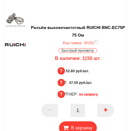
Разъём высокочастотный RUICHI BNC-EC75P
75 Ом
Код товара:
65292
Быстрый просмотр
В наличии:
1150
шт.
БЦ:
52.80 руб./шт.
ОПТ:
БЦ
47.50 руб./шт.
ПАРТНЕР:
ОПТ
по запросу
ПАРТНЕР
В корзину