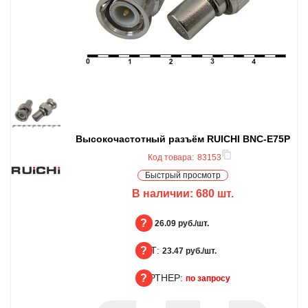
Высокочастотный разъём RUICHI BNC-E75P
Код товара:
83153
Быстрый просмотр
В наличии:
680
шт.
БЦ:
26.09 руб./шт.
ОПТ:
БЦ
23.47 руб./шт.
ПАРТНЕР:
ОПТ
по запросу
ПАРТНЕР