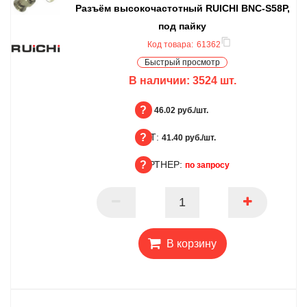
Разъём высокочастотный RUICHI BNC-S58P,
под пайку
Код товара:
61362
Быстрый просмотр
В наличии:
3524
шт.
БЦ:
46.02 руб./шт.
ОПТ:
БЦ
41.40 руб./шт.
ПАРТНЕР:
ОПТ
по запросу
ПАРТНЕР
В корзину