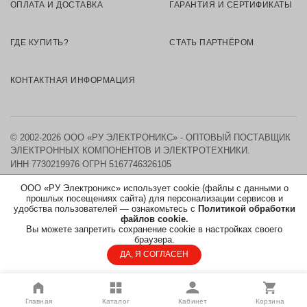
ОПЛАТА И ДОСТАВКА
ГАРАНТИЯ И СЕРТИФИКАТЫ
ГДЕ КУПИТЬ?
СТАТЬ ПАРТНЁРОМ
КОНТАКТНАЯ ИНФОРМАЦИЯ
© 2002-2026 ООО «РУ ЭЛЕКТРОНИКС» - ОПТОВЫЙ ПОСТАВЩИК
ЭЛЕКТРОННЫХ КОМПОНЕНТОВ И ЭЛЕКТРОТЕХНИКИ.
ИНН 7730219976
ОГРН 5167746326105
ООО «РУ Электроникс» использует cookie (файлы с данными о
КАРТА САЙТА
прошлых посещениях сайта) для персонализации сервисов и
удобства пользователей — ознакомьтесь с
Политикой обработки
файлов cookie.
ПОЛИТИКА ОБРАБОТКИ ПЕРСОНАЛЬНЫХ ДАННЫХ
Вы можете запретить сохранение cookie в настройках своего
браузера.
СОГЛАСИЕ НА ОБРАБОТКУ ПЕРСОНАЛЬНЫХ ДАННЫХ
ДА, Я СОГЛАСЕН
Главная
Каталог
Кабинет
Корзина