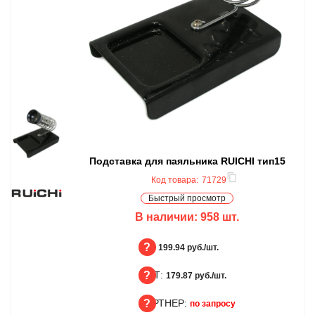
Подставка для паяльника RUICHI тип15
Код товара:
71729
Быстрый просмотр
В наличии:
958
шт.
БЦ:
199.94 руб./шт.
ОПТ:
БЦ
179.87 руб./шт.
ПАРТНЕР:
ОПТ
по запросу