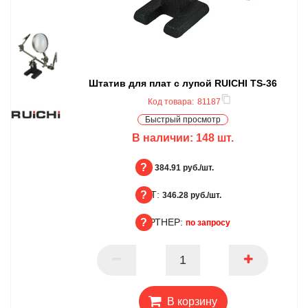
Штатив для плат с лупой RUICHI TS-36
Код товара:
81187
Быстрый просмотр
В наличии:
148
шт.
БЦ:
384.91 руб./шт.
ОПТ:
БЦ
346.28 руб./шт.
ПАРТНЕР:
ОПТ
по запросу
ПАРТНЕР
В корзину