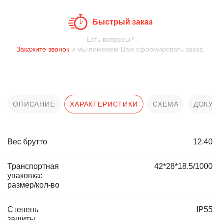
Быстрый заказ
Есть вопросы?
Закажите звонок
и мы поможем Вам сформировать заказ.
ОПИСАНИЕ
ХАРАКТЕРИСТИКИ
СХЕМА
ДОКУМ
Вес брутто
12.40
Транспортная
42*28*18.5/1000
упаковка:
размер/кол-во
Степень
IP55
защиты