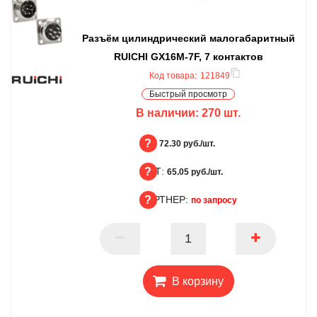
Разъём цилиндрический малогабаритный
RUICHI GX16M-7F, 7 контактов
Код товара:
121849
Быстрый просмотр
В наличии:
270
шт.
БЦ:
72.30 руб./шт.
ОПТ:
БЦ
65.05 руб./шт.
ПАРТНЕР:
ОПТ
по запросу
ПАРТНЕР
В корзину