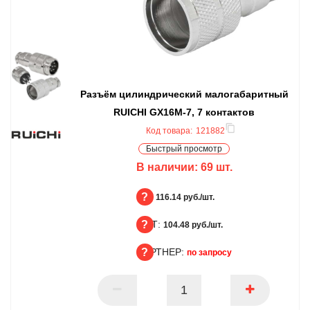
Разъём цилиндрический малогабаритный
RUICHI GX16M-7, 7 контактов
Код товара:
121882
Быстрый просмотр
В наличии:
69
шт.
БЦ:
116.14 руб./шт.
ОПТ:
БЦ
104.48 руб./шт.
ПАРТНЕР:
ОПТ
по запросу
ПАРТНЕР