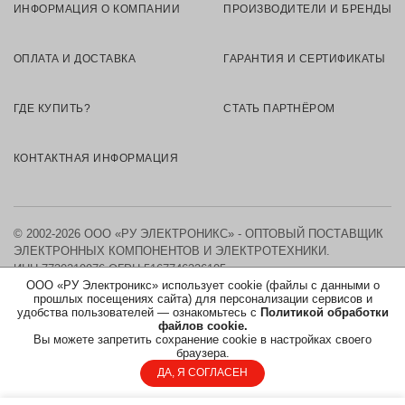
ИНФОРМАЦИЯ О КОМПАНИИ
ПРОИЗВОДИТЕЛИ И БРЕНДЫ
ОПЛАТА И ДОСТАВКА
ГАРАНТИЯ И СЕРТИФИКАТЫ
ГДЕ КУПИТЬ?
СТАТЬ ПАРТНЁРОМ
КОНТАКТНАЯ ИНФОРМАЦИЯ
© 2002-2026 ООО «РУ ЭЛЕКТРОНИКС» - ОПТОВЫЙ ПОСТАВЩИК
ЭЛЕКТРОННЫХ КОМПОНЕНТОВ И ЭЛЕКТРОТЕХНИКИ.
ИНН 7730219976
ОГРН 5167746326105
ООО «РУ Электроникс» использует cookie (файлы с данными о
прошлых посещениях сайта) для персонализации сервисов и
КАРТА САЙТА
удобства пользователей — ознакомьтесь с
Политикой обработки
файлов cookie.
Вы можете запретить сохранение cookie в настройках своего
ПОЛИТИКА ОБРАБОТКИ ПЕРСОНАЛЬНЫХ ДАННЫХ
браузера.
ДА, Я СОГЛАСЕН
СОГЛАСИЕ НА ОБРАБОТКУ ПЕРСОНАЛЬНЫХ ДАННЫХ