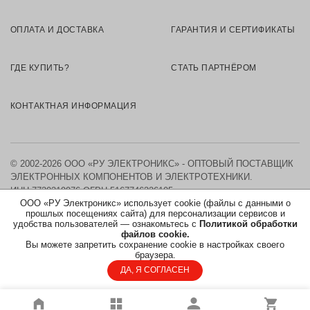
ОПЛАТА И ДОСТАВКА
ГАРАНТИЯ И СЕРТИФИКАТЫ
ГДЕ КУПИТЬ?
СТАТЬ ПАРТНЁРОМ
КОНТАКТНАЯ ИНФОРМАЦИЯ
© 2002-2026 ООО «РУ ЭЛЕКТРОНИКС» - ОПТОВЫЙ ПОСТАВЩИК
ЭЛЕКТРОННЫХ КОМПОНЕНТОВ И ЭЛЕКТРОТЕХНИКИ.
ИНН 7730219976
ОГРН 5167746326105
ООО «РУ Электроникс» использует cookie (файлы с данными о
прошлых посещениях сайта) для персонализации сервисов и
КАРТА САЙТА
удобства пользователей — ознакомьтесь с
Политикой обработки
файлов cookie.
Вы можете запретить сохранение cookie в настройках своего
ПОЛИТИКА ОБРАБОТКИ ПЕРСОНАЛЬНЫХ ДАННЫХ
браузера.
ДА, Я СОГЛАСЕН
СОГЛАСИЕ НА ОБРАБОТКУ ПЕРСОНАЛЬНЫХ ДАННЫХ