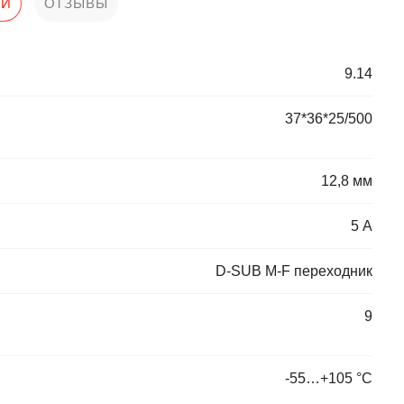
КИ
ОТЗЫВЫ
9.14
37*36*25/500
12,8 мм
5 А
D-SUB M-F переходник
9
-55…+105 °С