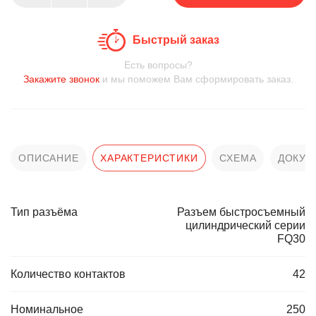
Быстрый заказ
Есть вопросы?
Закажите звонок
и мы поможем Вам сформировать заказ.
ОПИСАНИЕ
ХАРАКТЕРИСТИКИ
СХЕМА
ДОКУМ
Тип разъёма
Разъем быстросъемный
цилиндрический серии
FQ30
Количество контактов
42
Номинальное
250