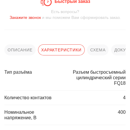
Быстрый заказ
Есть вопросы?
Закажите звонок
и мы поможем Вам сформировать заказ.
ОПИСАНИЕ
ХАРАКТЕРИСТИКИ
СХЕМА
ДОКУМ
Тип разъёма
Разъем быстросъемный
цилиндрический серии
FQ18
Количество контактов
4
Номинальное
400
напряжение, В