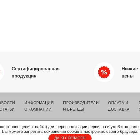
Сертифицированная
Низкие
продукция
цены
ОВОСТИ
ИНФОРМАЦИЯ
ПРОИЗВОДИТЕЛИ
ОПЛАТА И
 СТАТЬИ
О КОМПАНИИ
И БРЕНДЫ
ДОСТАВКА
шлых посещениях сайта) для персонализации сервисов и удобства поль
К ЭЛЕКТРОННЫХ
КАРТА
ПОЛИТИКА ОБРАБОТКИ
Вы можете запретить сохранение cookie в настройках своего браузера.
САЙТА
ПЕРСОНАЛЬНЫХ ДАННЫХ
ДА, Я СОГЛАСЕН