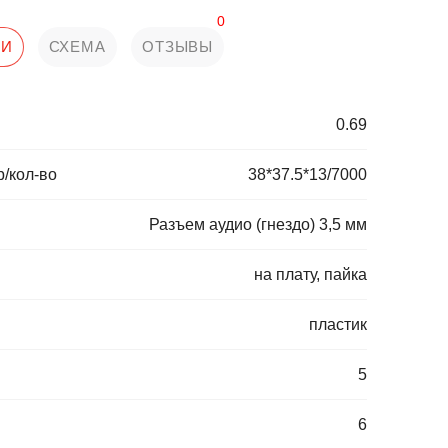
0
КИ
СХЕМА
ОТЗЫВЫ
0.69
р/кол-во
38*37.5*13/7000
Разъем аудио (гнездо) 3,5 мм
на плату, пайка
пластик
5
6