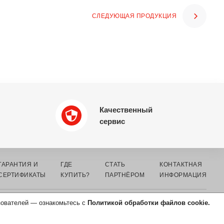
СЛЕДУЮЩАЯ ПРОДУКЦИЯ
Качественный
сервис
ГАРАНТИЯ И
ГДЕ
СТАТЬ
КОНТАКТНАЯ
СЕРТИФИКАТЫ
КУПИТЬ?
ПАРТНЁРОМ
ИНФОРМАЦИЯ
зователей — ознакомьтесь с
Политикой обработки файлов cookie.
СОГЛАСИЕ НА ОБРАБОТКУ
ПЕРСОНАЛЬНЫХ ДАННЫХ