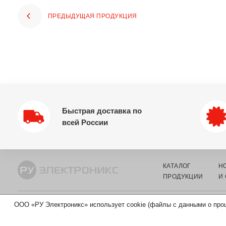
ПРЕДЫДУЩАЯ ПРОДУКЦИЯ
Быстрая доставка по
всей России
КАТАЛОГ
Н
ПРОДУКЦИИ
И
ООО «РУ Электроникс» использует cookie (файлы с данными о про
© 2002-2026 ООО «РУ ЭЛЕКТРОНИКС» - ОПТОВЫЙ ПОСТАВЩИ
КОМПОНЕНТОВ И ЭЛЕКТРОТЕХНИКИ.
ИНН 7730219976
ОГРН 5167746326105