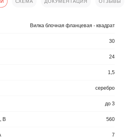
КИ
СХЕМА
ДОКУМЕНТАЦИЯ
ОТЗЫВЫ
Вилка блочная фланцевая - квадрат
30
24
1,5
серебро
до 3
, В
560
А
7