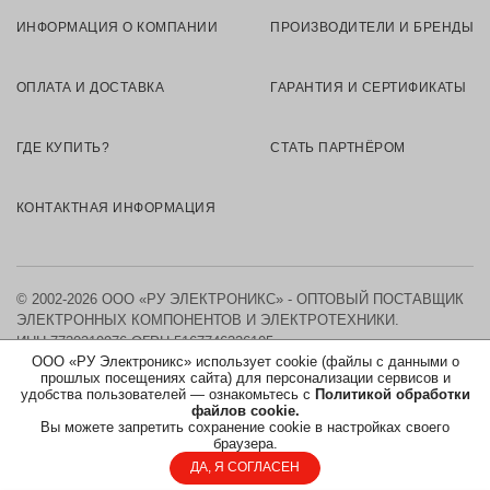
ИНФОРМАЦИЯ О КОМПАНИИ
ПРОИЗВОДИТЕЛИ И БРЕНДЫ
ОПЛАТА И ДОСТАВКА
ГАРАНТИЯ И СЕРТИФИКАТЫ
ГДЕ КУПИТЬ?
СТАТЬ ПАРТНЁРОМ
КОНТАКТНАЯ ИНФОРМАЦИЯ
© 2002-2026 ООО «РУ ЭЛЕКТРОНИКС» - ОПТОВЫЙ ПОСТАВЩИК
ЭЛЕКТРОННЫХ КОМПОНЕНТОВ И ЭЛЕКТРОТЕХНИКИ.
ИНН 7730219976
ОГРН 5167746326105
ООО «РУ Электроникс» использует cookie (файлы с данными о
прошлых посещениях сайта) для персонализации сервисов и
КАРТА САЙТА
удобства пользователей — ознакомьтесь с
Политикой обработки
файлов cookie.
Вы можете запретить сохранение cookie в настройках своего
ПОЛИТИКА ОБРАБОТКИ ПЕРСОНАЛЬНЫХ ДАННЫХ
браузера.
ДА, Я СОГЛАСЕН
СОГЛАСИЕ НА ОБРАБОТКУ ПЕРСОНАЛЬНЫХ ДАННЫХ