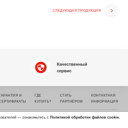
СЛЕДУЮЩАЯ ПРОДУКЦИЯ
Качественный
сервис
ГАРАНТИЯ И
ГДЕ
СТАТЬ
КОНТАКТНАЯ
СЕРТИФИКАТЫ
КУПИТЬ?
ПАРТНЁРОМ
ИНФОРМАЦИЯ
зователей — ознакомьтесь с
Политикой обработки файлов cookie.
СОГЛАСИЕ НА ОБРАБОТКУ
ПЕРСОНАЛЬНЫХ ДАННЫХ