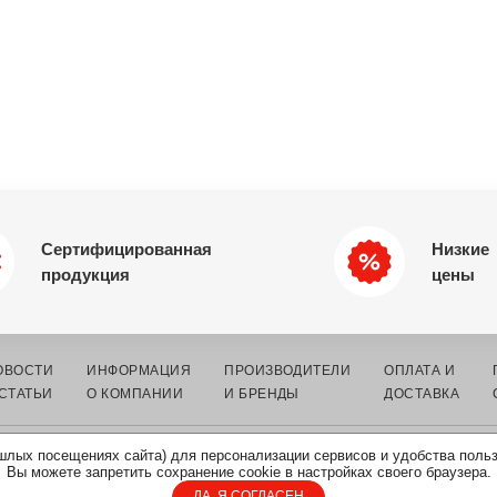
Сертифицированная
Низкие
продукция
цены
ОВОСТИ
ИНФОРМАЦИЯ
ПРОИЗВОДИТЕЛИ
ОПЛАТА И
 СТАТЬИ
О КОМПАНИИ
И БРЕНДЫ
ДОСТАВКА
шлых посещениях сайта) для персонализации сервисов и удобства поль
К ЭЛЕКТРОННЫХ
КАРТА
ПОЛИТИКА ОБРАБОТКИ
Вы можете запретить сохранение cookie в настройках своего браузера.
САЙТА
ПЕРСОНАЛЬНЫХ ДАННЫХ
ДА, Я СОГЛАСЕН