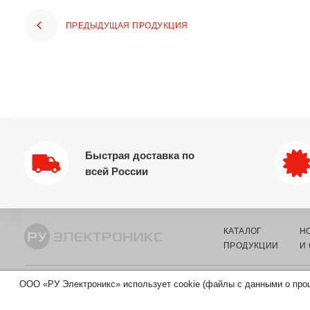
ПРЕДЫДУЩАЯ ПРОДУКЦИЯ
Быстрая доставка по
всей России
КАТАЛОГ
Н
ПРОДУКЦИИ
И
ООО «РУ Электроникс» использует cookie (файлы с данными о про
© 2002-2026 ООО «РУ ЭЛЕКТРОНИКС» - ОПТОВЫЙ ПОСТАВЩИ
КОМПОНЕНТОВ И ЭЛЕКТРОТЕХНИКИ.