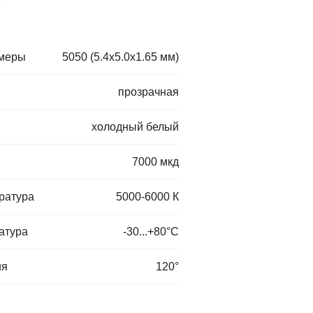
змеры
5050 (5.4x5.0x1.65 мм)
прозрачная
холодный белый
7000 мкд
ратура
5000-6000 К
атура
-30...+80°C
ия
120°