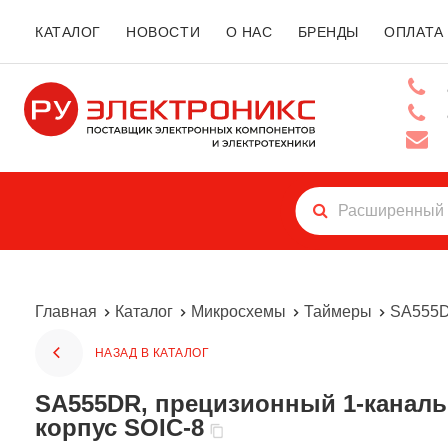
КАТАЛОГ
НОВОСТИ
О НАС
БРЕНДЫ
ОПЛАТА
Главная
Каталог
Микросхемы
Таймеры
SA555DR
НАЗАД В КАТАЛОГ
SA555DR, прецизионный 1-канальный таймер Texas Instruments, 10 мА, 4.5…16 В, 100 кГц, -40…+85 °С,
корпус SOIC-8