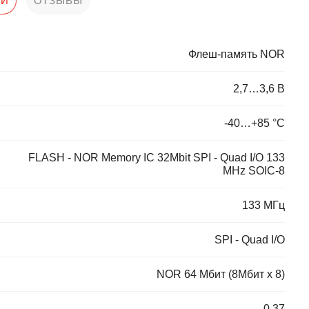
КИ
ОТЗЫВЫ
Флеш-память NOR
2,7…3,6 В
-40…+85 °С
FLASH - NOR Memory IC 32Mbit SPI - Quad I/O 133
MHz SOIC-8
133 МГц
SPI - Quad I/O
NOR 64 Мбит (8Мбит х 8)
0.37