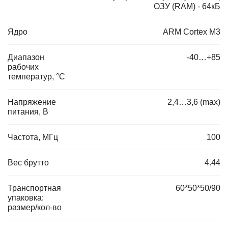
ОЗУ (RAM) - 64кБ
Ядро
ARM Cortex M3
Диапазон
-40…+85
рабочих
температур, °C
Напряжение
2,4…3,6 (max)
питания, В
Частота, МГц
100
Вес брутто
4.44
Транспортная
60*50*50/90
упаковка:
размер/кол-во