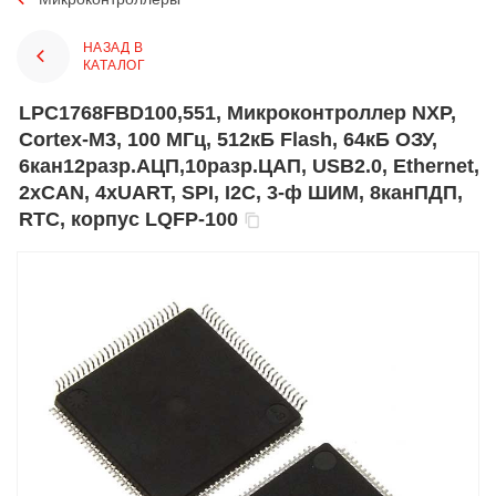
НАЗАД В
КАТАЛОГ
LPC1768FBD100,551, Микроконтроллер NXP,
Cortex-M3, 100 МГц, 512кБ Flash, 64кБ ОЗУ,
6кан12разр.АЦП,10разр.ЦАП, USB2.0, Ethernet,
2xCAN, 4xUART, SPI, I2C, 3-ф ШИМ, 8канПДП,
RTC, корпус LQFP-100