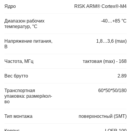
Ядро
RISK ARM® Cortex®-M4
Диапазон рабочих
-40…+85 °С
температур, °C
Напряжение питания,
1,8…3,6 (max)
В
Частота, МГц
тактовая (max) - 168
Вес брутто
2.89
Транспортная
60*50*50/180
упаковка: размер/кол-
во
Тип монтажа
поверхностный (SMT)
Корпус
LQFP-100