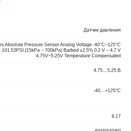
Датчик давления
s Absolute Pressure Sensor Analog Voltage -40°C~125°C
~ 101.53PSI (15kPa ~ 700kPa) Barbed ±2.5% 0.2 V ~ 4.7 V
4.75V~5.25V Temperature Compensated
4.75…5.25 В
-40…+125°C
6.17
60*40*40/60