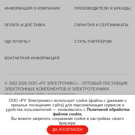
ИНФОРМАЦИЯ О КОМПАНИИ
ПРОИЗВОДИТЕЛИ И БРЕНДЫ
ОПЛАТА И ДОСТАВКА
ГАРАНТИЯ И СЕРТИФИКАТЫ
ГДЕ КУПИТЬ?
СТАТЬ ПАРТНЁРОМ
КОНТАКТНАЯ ИНФОРМАЦИЯ
© 2002-2026 ООО «РУ ЭЛЕКТРОНИКС» - ОПТОВЫЙ ПОСТАВЩИК
ЭЛЕКТРОННЫХ КОМПОНЕНТОВ И ЭЛЕКТРОТЕХНИКИ.
ИНН 7730219976
ОГРН 5167746326105
ООО «РУ Электроникс» использует cookie (файлы с данными о
прошлых посещениях сайта) для персонализации сервисов и
КАРТА САЙТА
удобства пользователей — ознакомьтесь с
Политикой обработки
файлов cookie.
Вы можете запретить сохранение cookie в настройках своего
ПОЛИТИКА ОБРАБОТКИ ПЕРСОНАЛЬНЫХ ДАННЫХ
браузера.
ДА, Я СОГЛАСЕН
СОГЛАСИЕ НА ОБРАБОТКУ ПЕРСОНАЛЬНЫХ ДАННЫХ