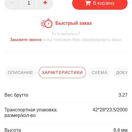
В корзину
Быстрый заказ
Есть вопросы?
Закажите звонок
и мы поможем Вам сформировать заказ.
ОПИСАНИЕ
ХАРАКТЕРИСТИКИ
СХЕМА
ДОКУМ
Вес брутто
3.27
Транспортная упаковка:
42*28*23.5/2000
размер/кол-во
Высота
8,4 мм