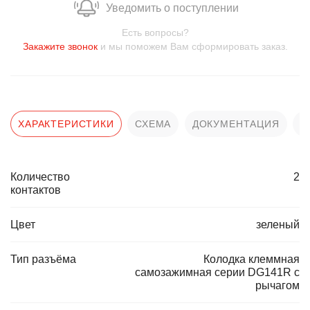
Уведомить о поступлении
Есть вопросы?
Закажите звонок
и мы поможем Вам сформировать заказ.
ХАРАКТЕРИСТИКИ
СХЕМА
ДОКУМЕНТАЦИЯ
О
Количество
2
контактов
Цвет
зеленый
Тип разъёма
Колодка клеммная
самозажимная серии DG141R с
рычагом