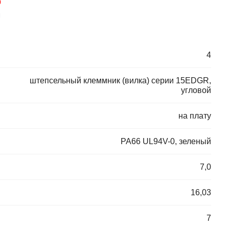
0
4
штепсельный клеммник (вилка) серии 15EDGR,
угловой
на плату
PA66 UL94V-0, зеленый
7,0
16,03
7