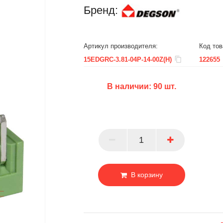
Бренд:
Артикул производителя:
Код тов
15EDGRC-3.81-04P-14-00Z(H)
122655
В наличии:
90
шт.
БЦ
ОПТ
ПАРТНЕР
В корзину