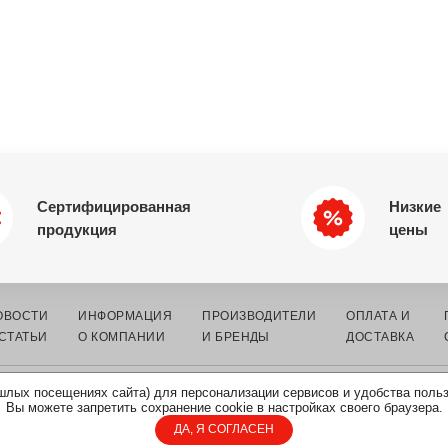
Сертифицированная
Низкие
продукция
цены
ОВОСТИ
ИНФОРМАЦИЯ
ПРОИЗВОДИТЕЛИ
ОПЛАТА И
 СТАТЬИ
О КОМПАНИИ
И БРЕНДЫ
ДОСТАВКА
шлых посещениях сайта) для персонализации сервисов и удобства поль
К ЭЛЕКТРОННЫХ
КАРТА
ПОЛИТИКА ОБРАБОТКИ
Вы можете запретить сохранение cookie в настройках своего браузера.
САЙТА
ПЕРСОНАЛЬНЫХ ДАННЫХ
ДА, Я СОГЛАСЕН