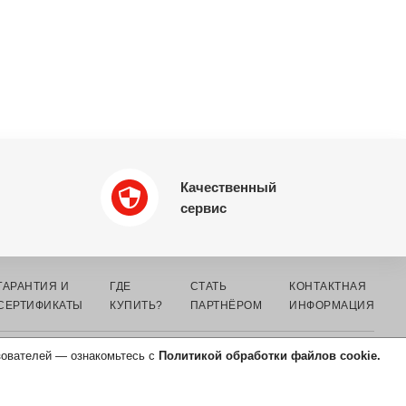
Качественный
сервис
ГАРАНТИЯ И
ГДЕ
СТАТЬ
КОНТАКТНАЯ
СЕРТИФИКАТЫ
КУПИТЬ?
ПАРТНЁРОМ
ИНФОРМАЦИЯ
зователей — ознакомьтесь с
Политикой обработки файлов cookie.
СОГЛАСИЕ НА ОБРАБОТКУ
ПЕРСОНАЛЬНЫХ ДАННЫХ