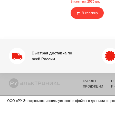
В наличии:
2570
шт.
В корзину
Быстрая доставка по
всей России
КАТАЛОГ
Н
ПРОДУКЦИИ
И
ООО «РУ Электроникс» использует cookie (файлы с данными о про
© 2002-2026 ООО «РУ ЭЛЕКТРОНИКС» - ОПТОВЫЙ ПОСТАВЩИ
КОМПОНЕНТОВ И ЭЛЕКТРОТЕХНИКИ.
ИНН 7730219976
ОГРН 5167746326105