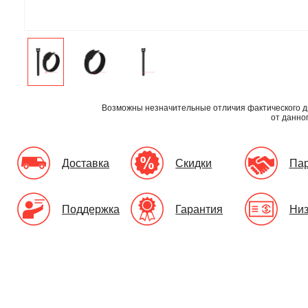
Возможны незначительные отличия фактического д
от данно
Доставка
Скидки
Па
Поддержка
Гарантия
Низ