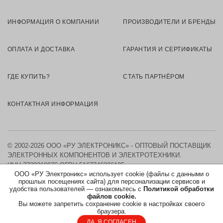
ИНФОРМАЦИЯ О КОМПАНИИ
ПРОИЗВОДИТЕЛИ И БРЕНДЫ
ОПЛАТА И ДОСТАВКА
ГАРАНТИЯ И СЕРТИФИКАТЫ
ГДЕ КУПИТЬ?
СТАТЬ ПАРТНЁРОМ
КОНТАКТНАЯ ИНФОРМАЦИЯ
© 2002-2026 ООО «РУ ЭЛЕКТРОНИКС» - ОПТОВЫЙ ПОСТАВЩИК
ЭЛЕКТРОННЫХ КОМПОНЕНТОВ И ЭЛЕКТРОТЕХНИКИ.
ИНН 7730219976
ОГРН 5167746326105
ООО «РУ Электроникс» использует cookie (файлы с данными о
прошлых посещениях сайта) для персонализации сервисов и
КАРТА САЙТА
удобства пользователей — ознакомьтесь с
Политикой обработки
файлов cookie.
Вы можете запретить сохранение cookie в настройках своего
ПОЛИТИКА ОБРАБОТКИ ПЕРСОНАЛЬНЫХ ДАННЫХ
браузера.
ДА, Я СОГЛАСЕН