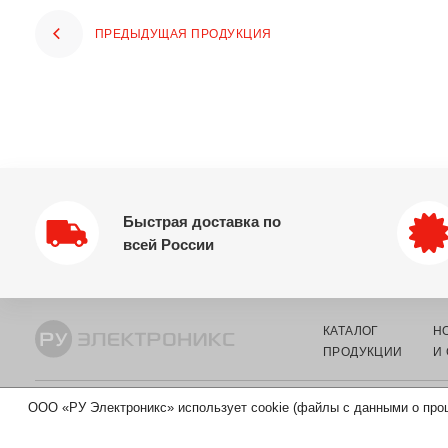
ПРЕДЫДУЩАЯ ПРОДУКЦИЯ
Быстрая доставка по
всей России
КАТАЛОГ
Н
ПРОДУКЦИИ
И
ООО «РУ Электроникс» использует cookie (файлы с данными о про
© 2002-2026 ООО «РУ ЭЛЕКТРОНИКС» - ОПТОВЫЙ ПОСТАВЩИ
КОМПОНЕНТОВ И ЭЛЕКТРОТЕХНИКИ.