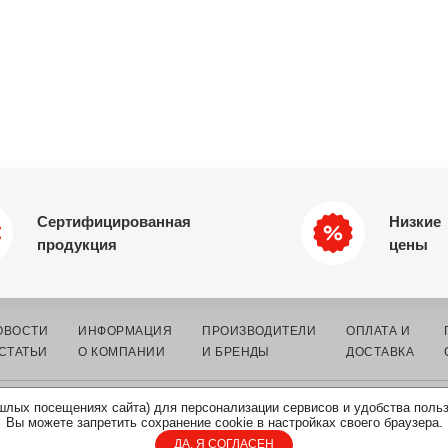
Сертифицированная
Низкие
продукция
цены
ОВОСТИ
ИНФОРМАЦИЯ
ПРОИЗВОДИТЕЛИ
ОПЛАТА И
 СТАТЬИ
О КОМПАНИИ
И БРЕНДЫ
ДОСТАВКА
шлых посещениях сайта) для персонализации сервисов и удобства поль
К ЭЛЕКТРОННЫХ
КАРТА
ПОЛИТИКА ОБРАБОТКИ
Вы можете запретить сохранение cookie в настройках своего браузера.
САЙТА
ПЕРСОНАЛЬНЫХ ДАННЫХ
ДА, Я СОГЛАСЕН