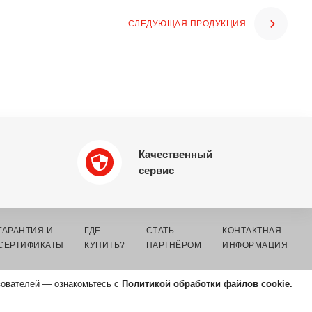
СЛЕДУЮЩАЯ ПРОДУКЦИЯ
Качественный
сервис
ГАРАНТИЯ И
ГДЕ
СТАТЬ
КОНТАКТНАЯ
СЕРТИФИКАТЫ
КУПИТЬ?
ПАРТНЁРОМ
ИНФОРМАЦИЯ
зователей — ознакомьтесь с
Политикой обработки файлов cookie.
СОГЛАСИЕ НА ОБРАБОТКУ
ПЕРСОНАЛЬНЫХ ДАННЫХ