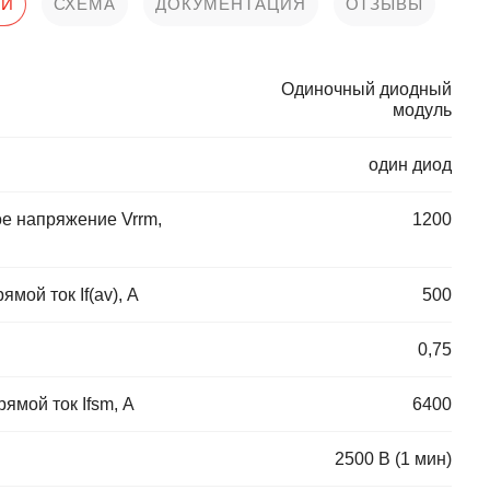
КИ
СХЕМА
ДОКУМЕНТАЦИЯ
ОТЗЫВЫ
Одиночный диодный
модуль
один диод
е напряжение Vrrm,
1200
ой ток If(av), А
500
0,75
мой ток Ifsm, А
6400
2500 В (1 мин)