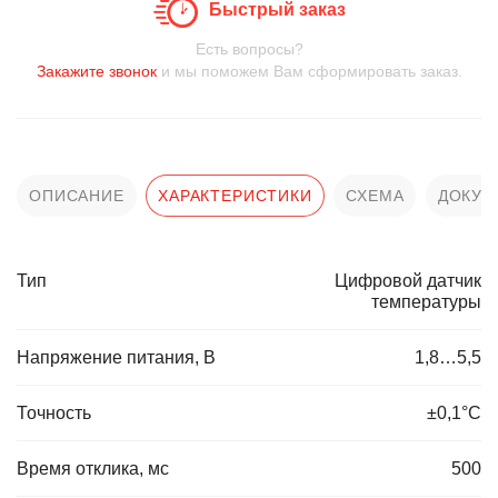
Быстрый заказ
Есть вопросы?
Закажите звонок
и мы поможем Вам сформировать заказ.
ОПИСАНИЕ
ХАРАКТЕРИСТИКИ
СХЕМА
ДОКУМ
Тип
Цифровой датчик
температуры
Напряжение питания, В
1,8…5,5
Точность
±0,1°C
Время отклика, мс
500