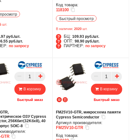
:
Код товара:
118100
просмотр
Быстрый просмотр
5
шт.
В наличии:
2020
шт.
БЦ:
.97 руб./шт.
109.93 руб./шт.
ОПТ:
6.55 руб./шт.
98.90 руб./шт.
НЕР:
ПАРТНЕР:
по запросу
по запросу
БЦ
ОПТ
ТНЕР
ПАРТНЕР
В корзину
В корзину
Быстрый заказ
Быстрый заказ
GTR,
FM25V10-GTR, микросхема памяти
ектрическое ОЗУ Cypress
Cypress Semiconductor
tor, 256Кбит(32Kбx8), 40
Артикул производителя:
корпус SOIC-8
FM25V10-GTR
роизводителя:
Код товара:
-GTR