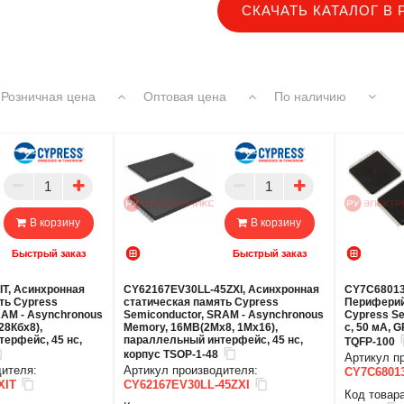
СКАЧАТЬ КАТАЛОГ В 
Розничная цена
Оптовая цена
По наличию
В корзину
В корзину
Быстрый заказ
Быстрый заказ
T, Асинхронная
CY62167EV30LL-45ZXI, Асинхронная
CY7C68013
ть Cypress
статическая память Cypress
Периферий
RAM - Asynchronous
Semiconductor, SRAM - Asynchronous
Cypress Se
28Кбx8),
Memory, 16MB(2Mx8, 1Mx16),
с, 50 мА, G
ерфейс, 45 нс,
параллельный интерфейс, 45 нс,
TQFP-100
корпус TSOP-1-48
Артикул п
дителя:
Артикул производителя:
CY7C6801
XIT
CY62167EV30LL-45ZXI
Код товара