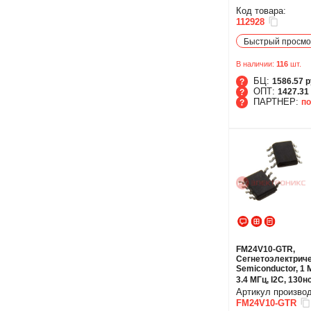
Код товара:
112928
Быстрый просмо
В наличии:
116
шт.
БЦ:
1586.57 р
ОПТ:
1427.31 
ПАРТНЕР:
по
БЦ
ОПТ
ПАРТНЕР
FM24V10-GTR,
Сегнетоэлектриче
Semiconductor, 1 M
3.4 МГц, I2C, 130н
Артикул произво
FM24V10-GTR