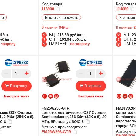
Код товара:
Код товара
113908
114080
тр
Быстрый просмотр
Быстрый 
В наличии:
949
шт.
В наличии:
2
БЦ:
БЦ:
б./шт.
215.58 руб./шт.
23
ОПТ:
ОПТ:
уб./шт.
193.94 руб./шт.
2
ПАРТНЕР:
ПАРТ
 запросу
по запросу
БЦ
БЦ
ОПТ
ОПТ
ПАРТНЕР
ПАР
В корзину
В корзину
Быстрый заказ
Быстрый заказ
FM25W256-GTR,
FM28V020-
ское ОЗУ Cypress
cегнетоэлектрическое ОЗУ Cypress
cегнетоэл
 , 2 Мбит(256K x 8),
Semiconductor, 256 Кбит(32K x 8), 20
Semiconduct
параллель
IC-8
МГц, SPI, корпус SOIC-8
корпус SOI
дителя:
Артикул производителя:
Артикул п
FM25W256-GTR