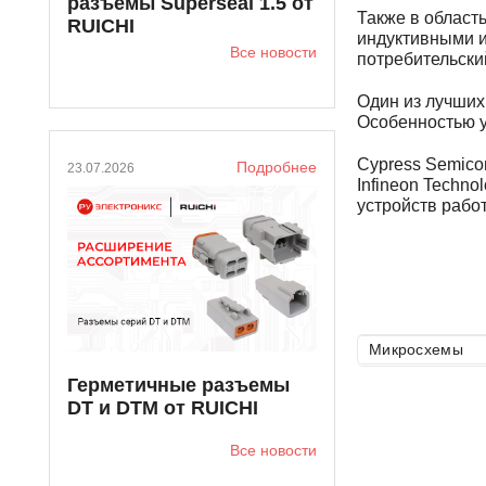
разъемы Superseal 1.5 от
Также в област
RUICHI
индуктивными и
Все новости
потребительски
Один из лучших
Особенностью у
Cypress Semico
Подробнее
23.07.2026
Infineon Techn
устройств рабо
Микросхемы
Микросхемы инте
Микросхемы инте
Герметичные разъемы
Микросхемы памя
DT и DTM от RUICHI
Микросхемы памя
Все новости