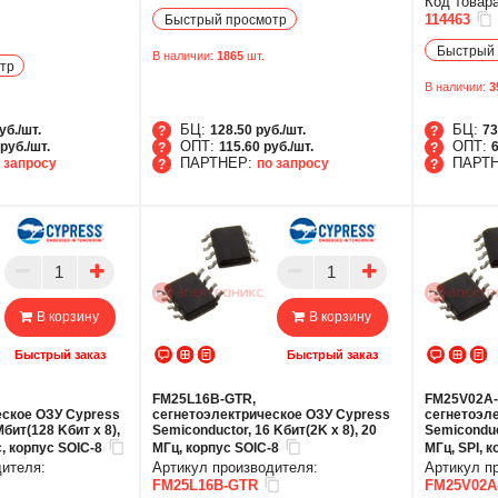
Код товара
114463
Быстрый просмотр
Быстрый 
В наличии:
1865
шт.
тр
В наличии:
3
БЦ:
БЦ:
уб./шт.
128.50 руб./шт.
73
ОПТ:
ОПТ:
руб./шт.
115.60 руб./шт.
6
ПАРТНЕР:
ПАРТ
 запросу
по запросу
БЦ
БЦ
ОПТ
ОПТ
ПАРТНЕР
ПАР
В корзину
В корзину
Быстрый заказ
Быстрый заказ
FM25L16B-GTR,
FM25V02A-
ское ОЗУ Cypress
сегнетоэлектрическое ОЗУ Cypress
сегнетоэл
бит(128 Kбит x 8),
Semiconductor, 16 Kбит(2K x 8), 20
Semiconduc
с, корпус SOIC-8
МГц, корпус SOIC-8
МГц, SPI, 
дителя:
Артикул производителя:
Артикул п
FM25L16B-GTR
FM25V02A