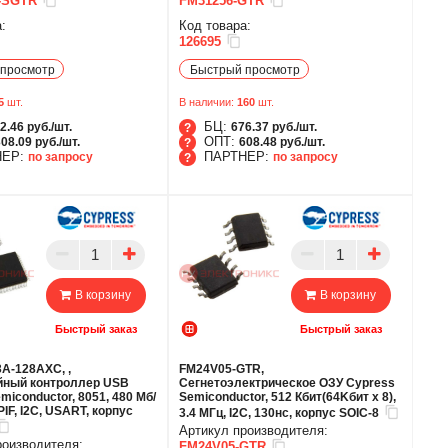
-SGTR
FM31256-GTR
:
Код товара:
126695
просмотр
Быстрый просмотр
5
шт.
В наличии:
160
шт.
БЦ:
2.46 руб./шт.
676.37 руб./шт.
ОПТ:
08.09 руб./шт.
608.48 руб./шт.
НЕР:
ПАРТНЕР:
по запросу
по запросу
БЦ
ОПТ
ТНЕР
ПАРТНЕР
В корзину
В корзину
Быстрый заказ
Быстрый заказ
A-128AXC, ,
FM24V05-GTR,
ный контроллер USB
Сегнетоэлектрическое ОЗУ Cypress
miconductor, 8051, 480 Мб/
Semiconductor, 512 Кбит(64Kбит x 8),
PIF, I2C, USART, корпус
3.4 МГц, I2C, 130нс, корпус SOIC-8
Артикул производителя:
роизводителя:
FM24V05-GTR