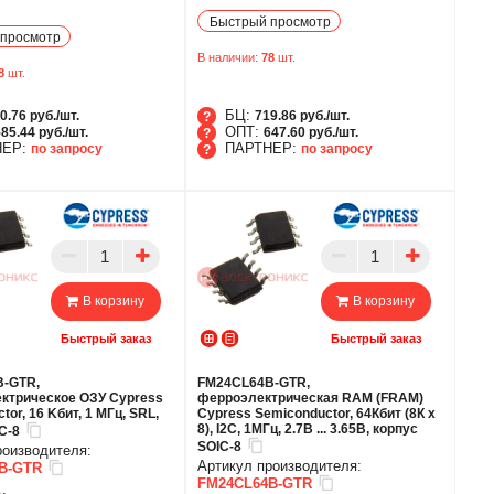
Быстрый просмотр
просмотр
В наличии:
78
шт.
8
шт.
БЦ:
0.76 руб./шт.
719.86 руб./шт.
ОПТ:
85.44 руб./шт.
647.60 руб./шт.
НЕР:
ПАРТНЕР:
по запросу
по запросу
БЦ
ОПТ
ТНЕР
ПАРТНЕР
В корзину
В корзину
Быстрый заказ
Быстрый заказ
-GTR,
FM24CL64B-GTR,
ектрическое ОЗУ Cypress
ферроэлектрическая RAM (FRAM)
or, 16 Kбит, 1 МГц, SRL,
Cypress Semiconductor, 64Кбит (8К x
8), I2C, 1МГц, 2.7В ... 3.65В, корпус
C-8
SOIC-8
роизводителя:
Артикул производителя:
B-GTR
FM24CL64B-GTR