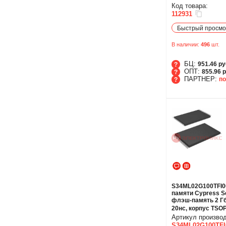
Код товара:
112931
Быстрый просмо
В наличии:
496
шт.
БЦ:
951.46 ру
ОПТ:
855.96 р
ПАРТНЕР:
по
БЦ
ОПТ
ПАРТНЕР
S34ML02G100TFI0
памяти Cypress S
флэш-память 2 Гб
20нс, корпус TSO
Артикул произво
S34ML02G100TFI