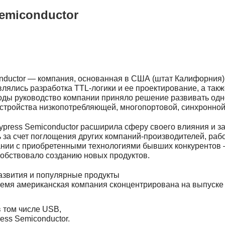
Semiconductor
nductor — компания, основанная в США (штат Калифорния)
влялись разработка TTL-логики и ее проектирование, а так
ды руководство компании приняло решение развивать одн
стройства низкопотребляющей, многопортовой, синхронной 
press Semiconductor расширила сферу своего влияния и за
ь за счет поглощения других компаний-производителей, раб
ании с приобретенными технологиями бывших конкурентов 
собствовало созданию новых продуктов.
звития и популярные продукты
емя американская компания сконцентрирована на выпуске
в том числе USB,
ess Semiconductor.