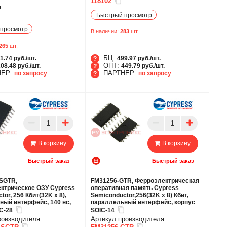
118102
:
Быстрый просмотр
просмотр
В наличии:
283
шт.
265
шт.
БЦ:
1.74 руб./шт.
499.97 руб./шт.
ОПТ:
08.48 руб./шт.
449.79 руб./шт.
НЕР:
ПАРТНЕР:
по запросу
по запросу
БЦ
ОПТ
ТНЕР
ПАРТНЕР
В корзину
В корзину
Быстрый заказ
Быстрый заказ
SGTR,
FM31256-GTR, Ферроэлектрическая
ектрическое ОЗУ Cypress
оперативная память Cypress
or, 256 Кбит(32K x 8),
Semiconductor,256(32K x 8) Кбит,
ный интерфейс, 140 нс,
параллельный интерфейс, корпус
C-28
SOIC-14
роизводителя:
Артикул производителя: