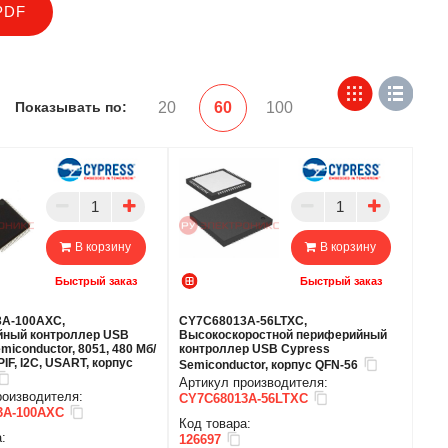
PDF
Показывать по:
20
60
100
В корзину
В корзину
Быстрый заказ
Быстрый заказ
A-100AXC,
CY7C68013A-56LTXC,
ный контроллер USB
Высокоскоростной периферийный
miconductor, 8051, 480 Мб/
контроллер USB Cypress
PIF, I2C, USART, корпус
Semiconductor, корпус QFN-56
Артикул производителя:
роизводителя:
CY7C68013A-56LTXC
3A-100AXC
Код товара:
:
126697