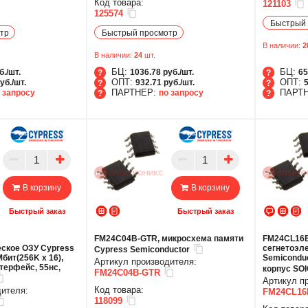
Код товара:
121103
125574
Быстрый 
тр
Быстрый просмотр
В наличии:
2
В наличии:
24
шт.
БЦ:
БЦ:
б./шт.
1036.78 руб./шт.
65
ОПТ:
ОПТ:
уб./шт.
932.71 руб./шт.
5
ПАРТНЕР:
ПАРТ
 запросу
по запросу
БЦ
БЦ
ОПТ
ОПТ
ПАРТНЕР
ПАР
В корзину
В корзину
Быстрый заказ
Быстрый заказ
FM24C04B-GTR, микросхема памяти
FM24CL16B
ское ОЗУ Cypress
cегнетоэл
Cypress Semiconductor
Мбит(256K x 16),
Semiconduct
Артикул производителя:
терфейс, 55нс,
корпус SOI
FM24C04B-GTR
Артикул п
Код товара:
дителя:
FM24CL16
118099