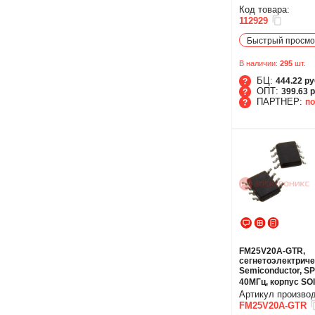
Код товара:
112929
Быстрый просмо
В наличии:
295
шт.
БЦ:
444.22 ру
ОПТ:
399.63 р
ПАРТНЕР:
по
БЦ
ОПТ
ПАРТНЕР
FM25V20A-GTR,
сегнетоэлектриче
Semiconductor, SPI
40МГц, корпус SO
Артикул произво
FM25V20A-GTR