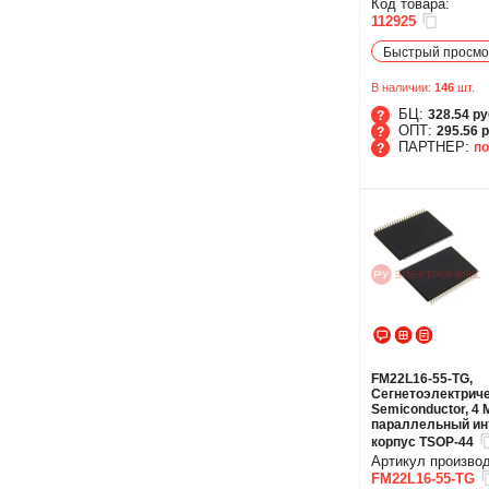
Код товара:
112925
Быстрый просмо
В наличии:
146
шт.
БЦ:
328.54 ру
ОПТ:
295.56 р
ПАРТНЕР:
по
БЦ
ОПТ
ПАРТНЕР
FM22L16-55-TG,
Сегнетоэлектриче
Semiconductor, 4 
параллельный ин
корпус TSOP-44
Артикул произво
FM22L16-55-TG