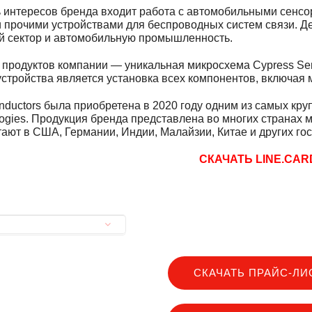
ь интересов бренда входит работа с автомобильными сенсо
 прочими устройствами для беспроводных систем связи. Д
й сектор и автомобильную промышленность.
 продуктов компании — уникальная микросхема Cypress Semi
стройства является установка всех компонентов, включая 
nductors была приобретена в 2020 году одним из самых кр
ologies. Продукция бренда представлена во многих странах 
тают в США, Германии, Индии, Малайзии, Китае и других гос
СКАЧАТЬ LINE.CAR
рфейсов
рфейсов
ти
ти
СКАЧАТЬ ПРАЙС-ЛИ