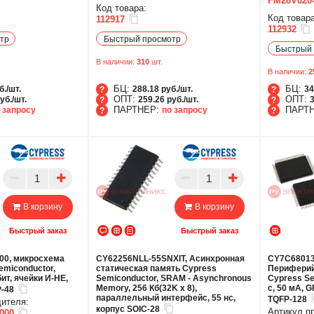
FM28V020
Код товара:
Код товара
112917
112932
тр
Быстрый просмотр
Быстрый 
В наличии:
310
шт.
В наличии:
2
БЦ:
БЦ:
б./шт.
288.18 руб./шт.
34
ОПТ:
ОПТ:
уб./шт.
259.26 руб./шт.
3
ПАРТНЕР:
ПАРТ
 запросу
по запросу
БЦ
БЦ
ОПТ
ОПТ
ПАРТНЕР
ПАР
В корзину
В корзину
Быстрый заказ
Быстрый заказ
00, микросхема
CY62256NLL-55SNXIT, Асинхронная
CY7C68013
emiconductor,
статическая память Cypress
Периферий
ит, ячейки И-НЕ,
Semiconductor, SRAM - Asynchronous
Cypress Se
Memory, 256 Кб(32K x 8),
с, 50 мА, G
P-48
параллельный интерфейс, 55 нс,
TQFP-128
дителя:
корпус SOIC-28
Артикул п
000