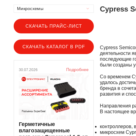
Cypress 
Микросхемы
Микросхемы интерфейсов
Микросхемы интерфейсов
СКАЧАТЬ ПРАЙС-ЛИСТ
Микросхемы памяти
Микросхемы памяти
СКАЧАТЬ КАТАЛОГ В PDF
Cypress Semico
деятельности я
последующие го
были созданы у
Подробнее
30.07.2026
Со временем Cy
удалось достич
бренда в сочет
развития и спо
Направления ра
В настоящее вр
Герметичные
контроллеров, 
влагозащищенные
микросхем Cypr