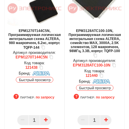
EPM1270T144C5N,
EPM3128ATC100-10N,
Программируемая логическая
Программируемая логическая
интегральная схема ALTERA,
интегральная схема ALTERA,
980 макроячеек, 6.2нс, корпус
семейство MAX, 3000A, 2.5K
элементов, 128 макроячеек,
TQFP-144
98МГц, 3.3В, корпус TQFP-100
Артикул производителя:
EPM1270T144C5N
Артикул производителя:
Код товара:
EPM3128ATC100-10N
121438
Код товара:
Бренд:
121440
Быстрый просмотр
Бренд:
Быстрый просмотр
по запросу
по запросу
ПАРТНЕР:
ПАРТНЕР:
ПАРТНЕР
ПАРТНЕР