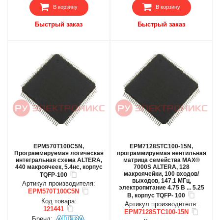
В корзину
В корзину
Быстрый заказ
Быстрый заказ
EPM570T100C5N,
EPM7128STC100-15N,
Программируемая логическая
программируемая вентильная
интегральная схема ALTERA,
матрица семейства MAX®
440 макроячеек, 5.4нс, корпус
7000S ALTERA, 128
макроячейки, 100 входов/
TQFP-100
выходов, 147.1 МГц,
Артикул производителя:
электропитание 4.75 В ... 5.25
EPM570T100C5N
В, корпус TQFP- 100
Код товара:
Артикул производителя:
121441
EPM7128STC100-15N
Бренд: