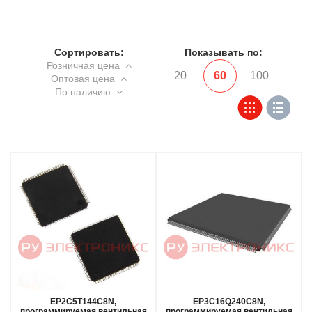
Сортировать:
Показывать по:
Розничная цена
20
60
100
Оптовая цена
По наличию
EP2C5T144C8N,
EP3C16Q240C8N,
программируемая вентильная
программируемая вентильная