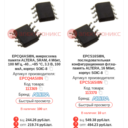
EPCQ4ASI8N, микросхема
EPCS16SI8N,
памяти ALTERA, SRAM, 4 Мбит,
последовательная
100 МГц, -40…+85 °С, 3.3 В, 100
конфигурационная флэш-
память ALTERA, 16 Мбит,
мкА, корпус SOIC-8
корпус SOIC-8
Артикул производителя:
Артикул производителя:
EPCQ4ASI8N
EPCS16SI8N
Код товара:
Код товара:
113369
113370
Бренд:
Бренд:
Быстрый просмотр
Быстрый просмотр
В наличии:
100
шт.
В наличии:
10
шт.
244.26 руб./шт.
549.38 руб./шт.
БЦ:
БЦ:
219.74 руб./шт.
494.23 руб./шт.
ОПТ:
ОПТ: