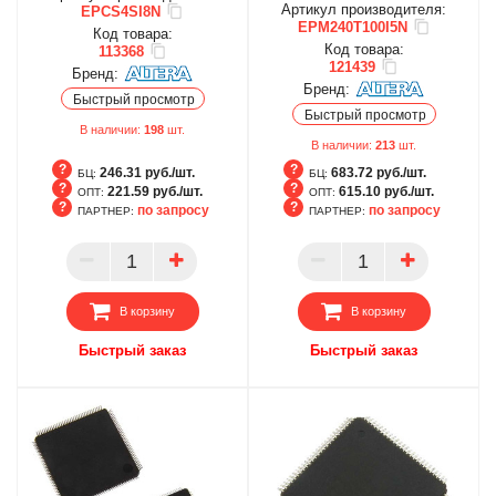
Артикул производителя:
EPCS4SI8N
EPM240T100I5N
Код товара:
Код товара:
113368
121439
Бренд:
Бренд:
Быстрый просмотр
Быстрый просмотр
В наличии:
198
шт.
В наличии:
213
шт.
246.31 руб./шт.
683.72 руб./шт.
БЦ:
БЦ:
221.59 руб./шт.
615.10 руб./шт.
ОПТ:
ОПТ:
по запросу
по запросу
ПАРТНЕР:
ПАРТНЕР:
БЦ
БЦ
ОПТ
ОПТ
ПАРТНЕР
ПАРТНЕР
В корзину
В корзину
Быстрый заказ
Быстрый заказ