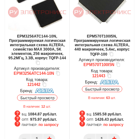
EPM3256ATC144-10N,
EPM570T100I5N,
Программируемая логическая
Программируемая логическая
интегральная схема ALTERA,
интегральная схема ALTERA,
семейство MAX 3000A, 5K
440 макроячеек, 5.4нс, корпус
элементов, 256 макроячеек,
TQFP-100
95.2МГц, 3.3В, корпус TQFP-144
Артикул производителя:
EPM570T100I5N
Артикул производителя:
Код товара:
EPM3256ATC144-10N
121443
Код товара:
Бренд:
121442
Быстрый просмотр
Бренд:
Быстрый просмотр
В наличии:
63
шт.
В наличии:
12
шт.
1084.87 руб./шт.
1585.58 руб./шт.
БЦ:
БЦ:
975.97 руб./шт.
1426.43 руб./шт.
ОПТ:
ОПТ:
по запросу
по запросу
ПАРТНЕР:
ПАРТНЕР:
БЦ
БЦ
ОПТ
ОПТ
ПАРТНЕР
ПАРТНЕР