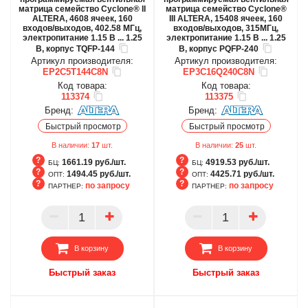
матрица семейство Cyclone® II
матрица семейство Cyclone®
ALTERA, 4608 ячеек, 160
III ALTERA, 15408 ячеек, 160
входов/выходов, 402.58 МГц,
входов/выходов, 315МГц,
электропитание 1.15 В ... 1.25
электропитание 1.15 В ... 1.25
В, корпус TQFP-144
В, корпус PQFP-240
Артикул производителя:
Артикул производителя:
EP2C5T144C8N
EP3C16Q240C8N
Код товара:
Код товара:
113374
113375
Бренд:
Бренд:
Быстрый просмотр
Быстрый просмотр
В наличии:
17
шт.
В наличии:
25
шт.
1661.19 руб./шт.
4919.53 руб./шт.
БЦ:
БЦ:
1494.45 руб./шт.
4425.71 руб./шт.
ОПТ:
ОПТ:
по запросу
по запросу
ПАРТНЕР:
ПАРТНЕР:
БЦ
БЦ
ОПТ
ОПТ
ПАРТНЕР
ПАРТНЕР
В корзину
В корзину
Быстрый заказ
Быстрый заказ