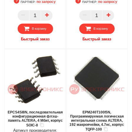
по запросу
по запросу
ПАРТНЕР:
ПАРТНЕР:
БЦ
БЦ
ОПТ
ОПТ
ПАРТНЕР
ПАРТНЕР
В корзину
В корзину
Быстрый заказ
Быстрый заказ
EPCS4SI8N, последовательная
EPM240T100I5N,
конфигурационная флэш-
Программируемая логическая
память ALTERA, 4 Мбит, корпус
интегральная схема ALTERA,
192 макроячейки, 4.7нс, корпус
SOIC-8
TQFP-100
Артикул производителя: