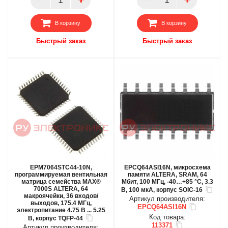
В корзину
В корзину
Быстрый заказ
Быстрый заказ
EPM7064STC44-10N,
EPCQ64ASI16N, микросхема
программируемая вентильная
памяти ALTERA, SRAM, 64
матрица семейства MAX®
Мбит, 100 МГц, -40…+85 °С, 3.3
7000S ALTERA, 64
В, 100 мкА, корпус SOIC-16
макроячейки, 36 входов/
Артикул производителя:
выходов, 175.4 МГц,
EPCQ64ASI16N
электропитание 4.75 В ... 5.25
Код товара:
В, корпус TQFP-44
113371
Артикул производителя: